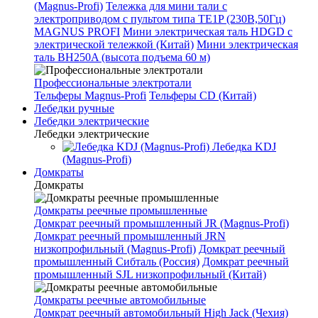
(Magnus-Profi)
Тележка для мини тали с
электроприводом с пультом типа TE1P (230В,50Гц)
MAGNUS PROFI
Мини электрическая таль HDGD с
электрической тележкой (Китай)
Мини электрическая
таль BH250A (высота подъема 60 м)
Профессиональные электротали
Тельферы Magnus-Profi
Тельферы CD (Китай)
Лебедки ручные
Лебедки электрические
Лебедки электрические
Лебедка KDJ
(Magnus-Profi)
Домкраты
Домкраты
Домкраты реечные промышленные
Домкрат реечный промышленный JR (Magnus-Profi)
Домкрат реечный промышленный JRN
низкопрофильный (Magnus-Profi)
Домкрат реечный
промышленный Сибталь (Россия)
Домкрат реечный
промышленный SJL низкопрофильный (Китай)
Домкраты реечные автомобильные
Домкрат реечный автомобильный High Jack (Чехия)