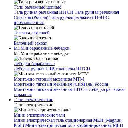
Тали рычажные цепные
Таль ручная рычажная HITCH
Таль ручная рычажная
СибТаль (Россия)
Таль ручная рычажная HSH-C
промышленная
Тележка для талей
Балочный захват
МТМ и барабанные лебедки
МТМ и барабанные лебедки
Лебедки барабанные
Лебедка ручная LRB с канатом HITCH
Монтажно тяговый механизм МТМ
Монтажно-тяговый механизм (СибТаль) Россия
Монтажно-тяговый механизм HITCH
Лебедка рычажная
гаражная
Тали электрические
Тали электрические
Мини электрические тали
Мини электрическая таль стационарная МЕН (Magnus-
Profi)
Мини электрическая таль комбинированная МЕН