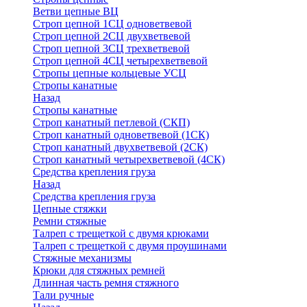
Ветви цепные ВЦ
Строп цепной 1СЦ одноветвевой
Строп цепной 2СЦ двухветвевой
Строп цепной 3СЦ трехветвевой
Строп цепной 4СЦ четырехветвевой
Стропы цепные кольцевые УСЦ
Стропы канатные
Назад
Стропы канатные
Строп канатный петлевой (СКП)
Строп канатный одноветвевой (1СК)
Строп канатный двухветвевой (2СК)
Строп канатный четырехветвевой (4СК)
Средства крепления груза
Назад
Средства крепления груза
Цепные стяжки
Ремни стяжные
Талреп с трещеткой с двумя крюками
Талреп с трещеткой с двумя проушинами
Стяжные механизмы
Крюки для стяжных ремней
Длинная часть ремня стяжного
Тали ручные