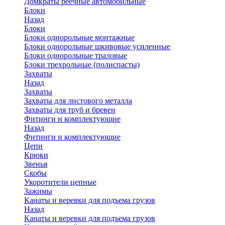
Домкраты реечные автомобильные
Блоки
Назад
Блоки
Блоки однорольные монтажные
Блоки однорольные шкивовые усиленные
Блоки однорольные траловые
Блоки трехрольные (полиспасты)
Захваты
Назад
Захваты
Захваты для листового металла
Захваты для труб и бревен
Фитинги и комплектующие
Назад
Фитинги и комплектующие
Цепи
Крюки
Звенья
Скобы
Укоротители цепные
Зажимы
Канаты и веревки для подъема грузов
Назад
Канаты и веревки для подъема грузов