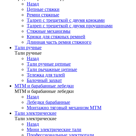
Назад
Цепные стяжки
Ремни стяжные
Талреп с трещеткой с двумя крюками
Талреп с трещеткой с двумя проушинами
Стяжные механизмы
Крюки для стяжных ремней
Длинная часть ремня стяжного
Тали ручные
Тали ручные
Назад
Тали ручные цепные
Тали рычажные цепные
Тележка для талей
Балочный захват
МТМ и барабанные лебедки
МТМ и барабанные лебедки
Назад
Лебедки барабанные
Монтажно тяговый механизм МТМ
Тали электрические
Тали электрические
Назад
Мини электрические тали
Профессиональные электротали