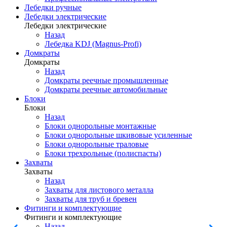
Лебедки ручные
Лебедки электрические
Лебедки электрические
Назад
Лебедка KDJ (Magnus-Profi)
Домкраты
Домкраты
Назад
Домкраты реечные промышленные
Домкраты реечные автомобильные
Блоки
Блоки
Назад
Блоки однорольные монтажные
Блоки однорольные шкивовые усиленные
Блоки однорольные траловые
Блоки трехрольные (полиспасты)
Захваты
Захваты
Назад
Захваты для листового металла
Захваты для труб и бревен
Фитинги и комплектующие
Фитинги и комплектующие
Назад