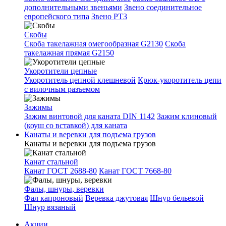
дополнительными звеньями
Звено соединительное
европейского типа
Звено РТ3
Скобы
Скоба такелажная омегообразная G2130
Скоба
такелажная прямая G2150
Укоротители цепные
Укоротитель цепной клешневой
Крюк-укоротитель цепи
с вилочным разъемом
Зажимы
Зажим винтовой для каната DIN 1142
Зажим клиновый
(коуш со вставкой) для каната
Канаты и веревки для подъема грузов
Канаты и веревки для подъема грузов
Канат стальной
Канат ГОСТ 2688-80
Канат ГОСТ 7668-80
Фалы, шнуры, веревки
Фал капроновый
Веревка джутовая
Шнур бельевой
Шнур вязаный
Акции