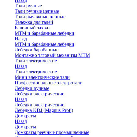
Назад
Тали ручные
Тали ручные цепные
Тали рычажные цепные
Тележка для талей
Балочный захват
МТМ и барабанные лебедки
Назад
МТМ и барабанные лебедки
Лебедки барабанные
Монтажно тяговый механизм МТМ
Тали электрические
Назад
Тали электрические
Мини электрические тали
Профессиональные электротали
Лебедки ручные
Лебедки электрические
Назад
Лебедки электрические
Лебедка KDJ (Magnus-Profi)
Домкраты
Назад
Домкраты
Домкраты реечные промышленные