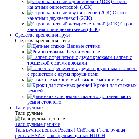
Строп
канатный одноветвевой (1СК)
Строп
канатный двухветвевой (2СК)
Строп
канатный четырехветвевой (4СК)
Средства крепления груза
Средства крепления груза
Цепные стяжки
Ремни стяжные
Талреп с
трещеткой с двумя крюками
Талреп
с трещеткой с двумя проушинами
Стяжные механизмы
Крюки для стяжных
ремней
Длинная часть
ремня стяжного
Тали ручные
Тали ручные
Тали ручные цепные
Таль ручная цепная Россия ( СибТаль )
Таль ручная
цепная HSZ-E
Таль ручная цепная HITCH