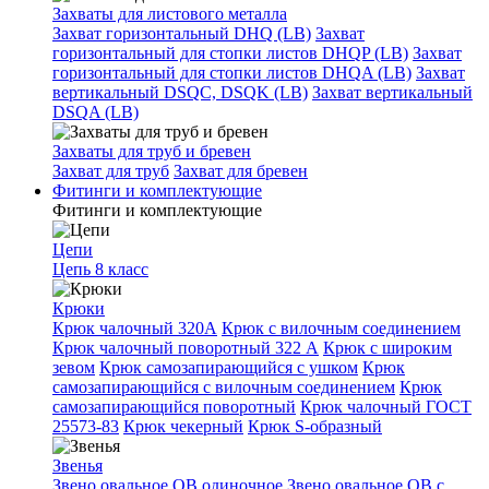
Захваты для листового металла
Захват горизонтальный DHQ (LB)
Захват
горизонтальный для стопки листов DHQP (LB)
Захват
горизонтальный для стопки листов DHQA (LB)
Захват
вертикальный DSQC, DSQK (LB)
Захват вертикальный
DSQA (LB)
Захваты для труб и бревен
Захват для труб
Захват для бревен
Фитинги и комплектующие
Фитинги и комплектующие
Цепи
Цепь 8 класс
Крюки
Крюк чалочный 320А
Крюк с вилочным соединением
Крюк чалочный поворотный 322 А
Крюк с широким
зевом
Крюк самозапирающийся с ушком
Крюк
самозапирающийся с вилочным соединением
Крюк
самозапирающийся поворотный
Крюк чалочный ГОСТ
25573-83
Крюк чекерный
Крюк S-образный
Звенья
Звено овальное OB одиночное
Звено овальное ОВ с