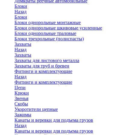
Домкраты реечные автомобильные
Блоки
Назад
Блоки
Блоки однорольные монтажные
Блоки однорольные шкивовые усиленные
Блоки однорольные траловые
Блоки трехрольные (полиспасты)
Захваты
Назад
Захваты
Захваты для листового металла
Захваты для труб и бревен
Фитинги и комплектующие
Назад
Фитинги и комплектующие
Цепи
Крюки
Звенья
Скобы
Укоротители цепные
Зажимы
Канаты и веревки для подъема грузов
Назад
Канаты и веревки для подъема грузов