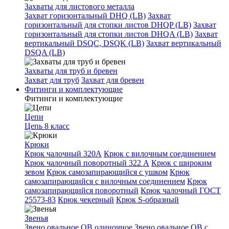
Захваты для листового металла
Захват горизонтальный DHQ (LB)
Захват
горизонтальный для стопки листов DHQP (LB)
Захват
горизонтальный для стопки листов DHQA (LB)
Захват
вертикальный DSQC, DSQK (LB)
Захват вертикальный
DSQA (LB)
Захваты для труб и бревен
Захват для труб
Захват для бревен
Фитинги и комплектующие
Фитинги и комплектующие
Цепи
Цепь 8 класс
Крюки
Крюк чалочный 320А
Крюк с вилочным соединением
Крюк чалочный поворотный 322 А
Крюк с широким
зевом
Крюк самозапирающийся с ушком
Крюк
самозапирающийся с вилочным соединением
Крюк
самозапирающийся поворотный
Крюк чалочный ГОСТ
25573-83
Крюк чекерный
Крюк S-образный
Звенья
Звено овальное OB одиночное
Звено овальное ОВ с