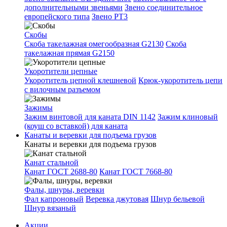
дополнительными звеньями
Звено соединительное
европейского типа
Звено РТ3
Скобы
Скоба такелажная омегообразная G2130
Скоба
такелажная прямая G2150
Укоротители цепные
Укоротитель цепной клешневой
Крюк-укоротитель цепи
с вилочным разъемом
Зажимы
Зажим винтовой для каната DIN 1142
Зажим клиновый
(коуш со вставкой) для каната
Канаты и веревки для подъема грузов
Канаты и веревки для подъема грузов
Канат стальной
Канат ГОСТ 2688-80
Канат ГОСТ 7668-80
Фалы, шнуры, веревки
Фал капроновый
Веревка джутовая
Шнур бельевой
Шнур вязаный
Акции