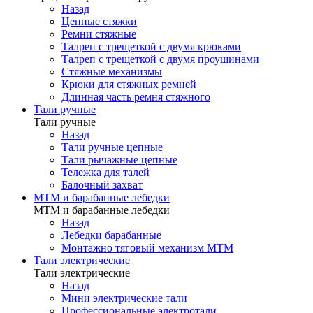
Назад
Цепные стяжки
Ремни стяжные
Талреп с трещеткой с двумя крюками
Талреп с трещеткой с двумя проушинами
Стяжные механизмы
Крюки для стяжных ремней
Длинная часть ремня стяжного
Тали ручные
Тали ручные
Назад
Тали ручные цепные
Тали рычажные цепные
Тележка для талей
Балочный захват
МТМ и барабанные лебедки
МТМ и барабанные лебедки
Назад
Лебедки барабанные
Монтажно тяговый механизм МТМ
Тали электрические
Тали электрические
Назад
Мини электрические тали
Профессиональные электротали