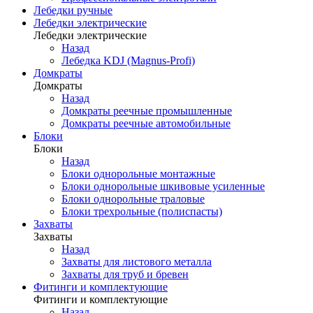
Лебедки ручные
Лебедки электрические
Лебедки электрические
Назад
Лебедка KDJ (Magnus-Profi)
Домкраты
Домкраты
Назад
Домкраты реечные промышленные
Домкраты реечные автомобильные
Блоки
Блоки
Назад
Блоки однорольные монтажные
Блоки однорольные шкивовые усиленные
Блоки однорольные траловые
Блоки трехрольные (полиспасты)
Захваты
Захваты
Назад
Захваты для листового металла
Захваты для труб и бревен
Фитинги и комплектующие
Фитинги и комплектующие
Назад