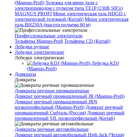
(Magnus-Profi)
Тележка для мини тали с
электроприводом с пультом типа TE1P (230В,50Гц)
MAGNUS PROFI
Мини электрическая таль HDGD с
электрической тележкой (Китай)
Мини электрическая
таль BH250A (высота подъема 60 м)
Профессиональные электротали
Тельферы Magnus-Profi
Тельферы CD (Китай)
Лебедки ручные
Лебедки электрические
Лебедки электрические
Лебедка KDJ
(Magnus-Profi)
Домкраты
Домкраты
Домкраты реечные промышленные
Домкрат реечный промышленный JR (Magnus-Profi)
Домкрат реечный промышленный JRN
низкопрофильный (Magnus-Profi)
Домкрат реечный
промышленный Сибталь (Россия)
Домкрат реечный
промышленный SJL низкопрофильный (Китай)
Домкраты реечные автомобильные
Домкрат реечный автомобильный High Jack (Чехия)