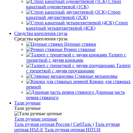
Строп
канатный одноветвевой (1СК)
Строп
канатный двухветвевой (2СК)
Строп
канатный четырехветвевой (4СК)
Средства крепления груза
Средства крепления груза
Цепные стяжки
Ремни стяжные
Талреп с
трещеткой с двумя крюками
Талреп
с трещеткой с двумя проушинами
Стяжные механизмы
Крюки для стяжных
ремней
Длинная часть
ремня стяжного
Тали ручные
Тали ручные
Тали ручные цепные
Таль ручная цепная Россия ( СибТаль )
Таль ручная
цепная HSZ-E
Таль ручная цепная HITCH