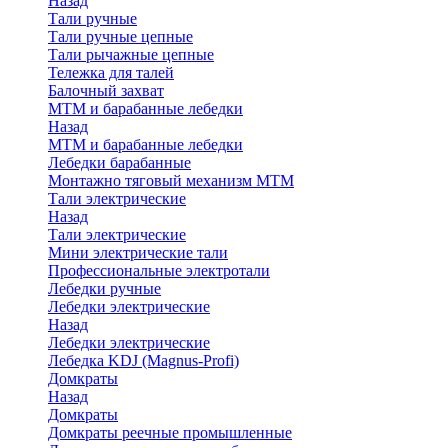
Назад
Тали ручные
Тали ручные цепные
Тали рычажные цепные
Тележка для талей
Балочный захват
МТМ и барабанные лебедки
Назад
МТМ и барабанные лебедки
Лебедки барабанные
Монтажно тяговый механизм МТМ
Тали электрические
Назад
Тали электрические
Мини электрические тали
Профессиональные электротали
Лебедки ручные
Лебедки электрические
Назад
Лебедки электрические
Лебедка KDJ (Magnus-Profi)
Домкраты
Назад
Домкраты
Домкраты реечные промышленные