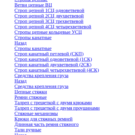
Ветви цепные ВЦ
Строп цепной 1СЦ одноветвевой
Строп цепной 2СЦ двухветвевой
Строп цепной 3СЦ трехветвевой
Строп цепной 4СЦ четырехветвевой
Стропы цепные кольцевые УСЦ
Стропы канатные
Назад
Стропы канатные
Строп канатный петлевой (СКП)
Строп канатный одноветвевой (1СК)
Строп канатный двухветвевой (2СК)
Строп канатный четырехветвевой (4СК)
Средства крепления груза
Назад
Средства крепления груза
Цепные стяжки
Ремни стяжные
Талреп с трещеткой с двумя крюками
Талреп с трещеткой с двумя проушинами
Стяжные механизмы
Крюки для стяжных ремней
Длинная часть ремня стяжного
Тали ручные