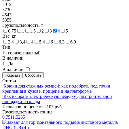
2918
3730
4543
5355
Грузоподъемность, т
0.75
1
1.5
2
3
4
5
Вес, кг
2,4
3,4
4
5,4
6
6,3
6,9
Тип
горизонтальный
В наличии
Да
В наличии
Статьи
Крюки для стяжных ремней: как подобрать под точки
крепления в кузове, прицепе и на платформе
Как выбрать электрическую лебёдку для строительной
площадки и склада
7 товаров по цене от 2105 руб.
Грузоподъемность тонны:
0.75
1
1.5
2
3
5