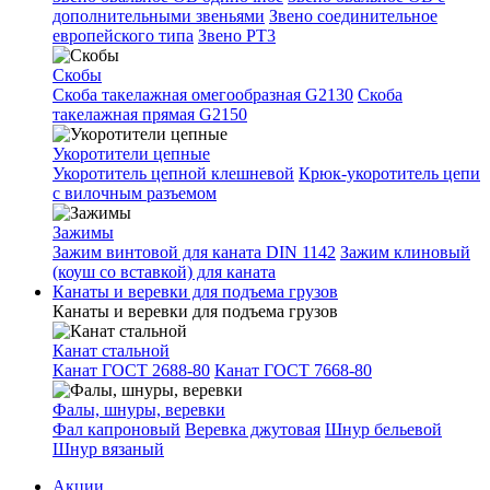
дополнительными звеньями
Звено соединительное
европейского типа
Звено РТ3
Скобы
Скоба такелажная омегообразная G2130
Скоба
такелажная прямая G2150
Укоротители цепные
Укоротитель цепной клешневой
Крюк-укоротитель цепи
с вилочным разъемом
Зажимы
Зажим винтовой для каната DIN 1142
Зажим клиновый
(коуш со вставкой) для каната
Канаты и веревки для подъема грузов
Канаты и веревки для подъема грузов
Канат стальной
Канат ГОСТ 2688-80
Канат ГОСТ 7668-80
Фалы, шнуры, веревки
Фал капроновый
Веревка джутовая
Шнур бельевой
Шнур вязаный
Акции