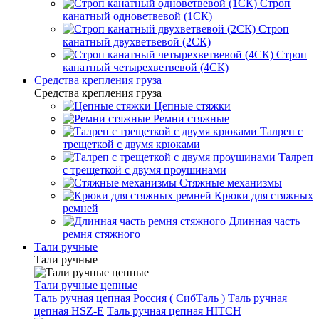
Строп
канатный одноветвевой (1СК)
Строп
канатный двухветвевой (2СК)
Строп
канатный четырехветвевой (4СК)
Средства крепления груза
Средства крепления груза
Цепные стяжки
Ремни стяжные
Талреп с
трещеткой с двумя крюками
Талреп
с трещеткой с двумя проушинами
Стяжные механизмы
Крюки для стяжных
ремней
Длинная часть
ремня стяжного
Тали ручные
Тали ручные
Тали ручные цепные
Таль ручная цепная Россия ( СибТаль )
Таль ручная
цепная HSZ-E
Таль ручная цепная HITCH