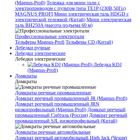
(Magnus-Profi)
Тележка для мини тали с
электроприводом с пультом типа TE1P (230В,50Гц)
MAGNUS PROFI
Мини электрическая таль HDGD с
электрической тележкой (Китай)
Мини электрическая
таль BH250A (высота подъема 60 м)
Профессиональные электротали
Тельферы Magnus-Profi
Тельферы CD (Китай)
Лебедки ручные
Лебедки электрические
Лебедки электрические
Лебедка KDJ
(Magnus-Profi)
Домкраты
Домкраты
Домкраты реечные промышленные
Домкрат реечный промышленный JR (Magnus-Profi)
Домкрат реечный промышленный JRN
низкопрофильный (Magnus-Profi)
Домкрат реечный
промышленный Сибталь (Россия)
Домкрат реечный
промышленный SJL низкопрофильный (Китай)
Домкраты реечные автомобильные
Домкрат реечный автомобильный High Jack (Чехия)