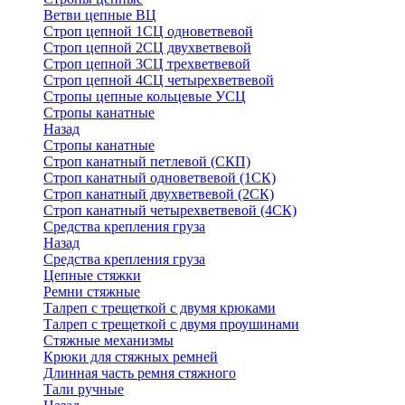
Ветви цепные ВЦ
Строп цепной 1СЦ одноветвевой
Строп цепной 2СЦ двухветвевой
Строп цепной 3СЦ трехветвевой
Строп цепной 4СЦ четырехветвевой
Стропы цепные кольцевые УСЦ
Стропы канатные
Назад
Стропы канатные
Строп канатный петлевой (СКП)
Строп канатный одноветвевой (1СК)
Строп канатный двухветвевой (2СК)
Строп канатный четырехветвевой (4СК)
Средства крепления груза
Назад
Средства крепления груза
Цепные стяжки
Ремни стяжные
Талреп с трещеткой с двумя крюками
Талреп с трещеткой с двумя проушинами
Стяжные механизмы
Крюки для стяжных ремней
Длинная часть ремня стяжного
Тали ручные