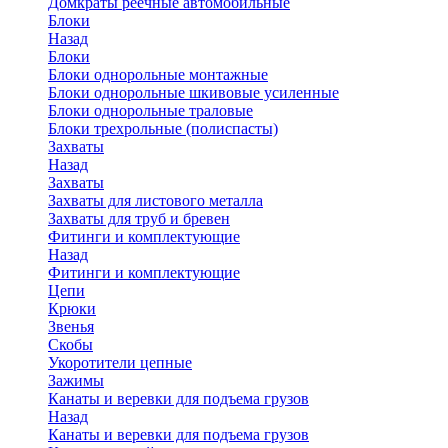
Домкраты реечные автомобильные
Блоки
Назад
Блоки
Блоки однорольные монтажные
Блоки однорольные шкивовые усиленные
Блоки однорольные траловые
Блоки трехрольные (полиспасты)
Захваты
Назад
Захваты
Захваты для листового металла
Захваты для труб и бревен
Фитинги и комплектующие
Назад
Фитинги и комплектующие
Цепи
Крюки
Звенья
Скобы
Укоротители цепные
Зажимы
Канаты и веревки для подъема грузов
Назад
Канаты и веревки для подъема грузов