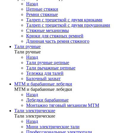
Назад
Цепные стяжки
Ремни стяжные
Талреп с трещеткой с двумя крюками
Талреп с трещеткой с двумя проушинами
Стяжные механизмы
Крюки для стяжных ремней
Длинная часть ремня стяжного
Тали ручные
Тали ручные
Назад
Тали ручные цепные
Тали рычажные цепные
Тележка для талей
Балочный захват
МТМ и барабанные лебедки
МТМ и барабанные лебедки
Назад
Лебедки барабанные
Монтажно тяговый механизм МТМ
Тали электрические
Тали электрические
Назад
Мини электрические тали
Профессиональные электротали