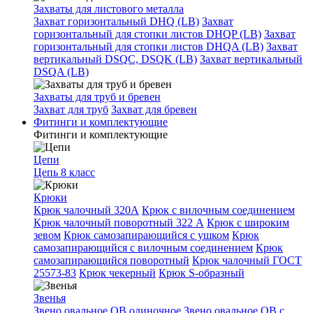
Захваты для листового металла
Захват горизонтальный DHQ (LB)
Захват
горизонтальный для стопки листов DHQP (LB)
Захват
горизонтальный для стопки листов DHQA (LB)
Захват
вертикальный DSQC, DSQK (LB)
Захват вертикальный
DSQA (LB)
Захваты для труб и бревен
Захват для труб
Захват для бревен
Фитинги и комплектующие
Фитинги и комплектующие
Цепи
Цепь 8 класс
Крюки
Крюк чалочный 320А
Крюк с вилочным соединением
Крюк чалочный поворотный 322 А
Крюк с широким
зевом
Крюк самозапирающийся с ушком
Крюк
самозапирающийся с вилочным соединением
Крюк
самозапирающийся поворотный
Крюк чалочный ГОСТ
25573-83
Крюк чекерный
Крюк S-образный
Звенья
Звено овальное OB одиночное
Звено овальное ОВ с