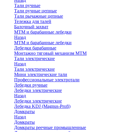
Назад
Тали ручные
Тали ручные цепные
Тали рычажные цепные
Тележка для талей
Балочный захват
МТМ и барабанные лебедки
Назад
МТМ и барабанные лебедки
Лебедки барабанные
Монтажно тяговый механизм МТМ
Тали электрические
Назад
Тали электрические
Мини электрические тали
Профессиональные электротали
Лебедки ручные
Лебедки электрические
Назад
Лебедки электрические
Лебедка KDJ (Magnus-Profi)
Домкраты
Назад
Домкраты
Домкраты реечные промышленные