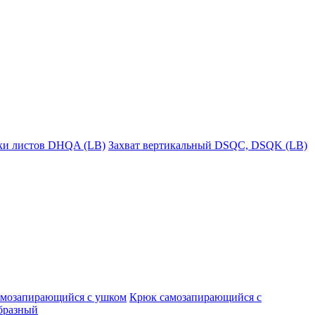
пки листов DHQA (LB)
Захват вертикальный DSQC, DSQK (LB)
амозапирающийся с ушком
Крюк самозапирающийся с
бразный