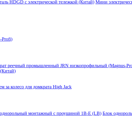
таль HDGD с электрической тележкой (Китай)
Мини электрическ
Profi)
рат реечный промышленный JRN низкопрофильный (Magnus-Pro
(Китай)
м за колесо для домкрата High Jack
 однорольный монтажный с проушиной 1B-E (LB)
Блок однорол