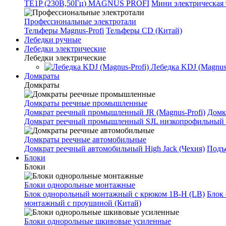
TE1P (230В,50Гц) MAGNUS PROFI
Мини электрическая 
Профессиональные электротали
Тельферы Magnus-Profi
Тельферы CD (Китай)
Лебедки ручные
Лебедки электрические
Лебедки электрические
Лебедка KDJ (Magnus-
Домкраты
Домкраты
Домкраты реечные промышленные
Домкрат реечный промышленный JR (Magnus-Profi)
Домк
Домкрат реечный промышленный SJL низкопрофильный 
Домкраты реечные автомобильные
Домкрат реечный автомобильный High Jack (Чехия)
Подъе
Блоки
Блоки
Блоки однорольные монтажные
Блок однорольный монтажный с крюком 1B-H (LB)
Блок
монтажный с проушиной (Китай)
Блоки однорольные шкивовые усиленные