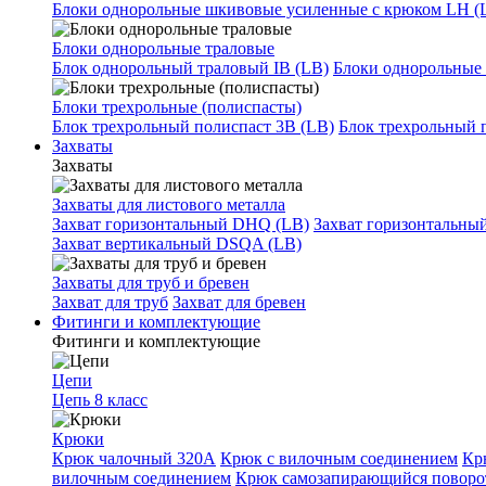
Блоки однорольные шкивовые усиленные с крюком LH (
Блоки однорольные траловые
Блок однорольный траловый IB (LB)
Блоки однорольные 
Блоки трехрольные (полиспасты)
Блок трехрольный полиспаст 3B (LB)
Блок трехрольный 
Захваты
Захваты
Захваты для листового металла
Захват горизонтальный DHQ (LB)
Захват горизонтальны
Захват вертикальный DSQA (LB)
Захваты для труб и бревен
Захват для труб
Захват для бревен
Фитинги и комплектующие
Фитинги и комплектующие
Цепи
Цепь 8 класс
Крюки
Крюк чалочный 320А
Крюк с вилочным соединением
Кр
вилочным соединением
Крюк самозапирающийся повор