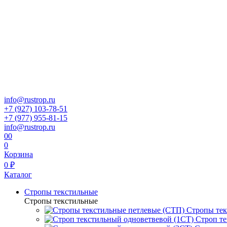
info@rustrop.ru
+7 (927) 103-78-51
+7 (977) 955-81-15
info@rustrop.ru
0
0
0
Корзина
0 ₽
Каталог
Стропы текстильные
Стропы текстильные
Стропы тек
Строп те