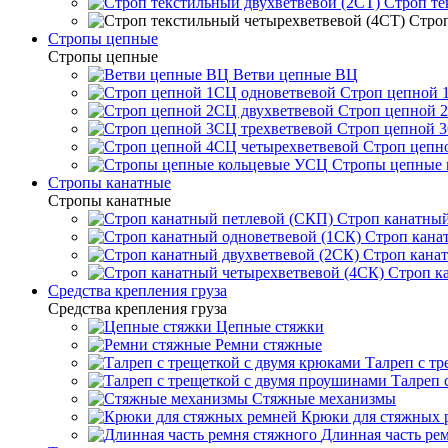
Строп те
Строп
Стропы цепные
Стропы цепные
Ветви цепные ВЦ
Строп цепной 
Строп цепной 
Строп цепной 3
Строп цепн
Стропы цепные
Стропы канатные
Стропы канатные
Строп канатный
Строп кана
Строп канат
Строп к
Средства крепления груза
Средства крепления груза
Цепные стяжки
Ремни стяжные
Талреп с т
Талреп 
Стяжные механизмы
Крюки для стяжных 
Длинная часть ре