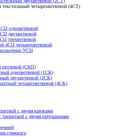
кстильный двухветвевой (2СТ)
 текстильный четырехветвевой (4СТ)
1СЦ одноветвевой
2СЦ двухветвевой
СЦ трехветвевой
ой 4СЦ четырехветвевой
 кольцевые УСЦ
 петлевой (СКП)
тный одноветвевой (1СК)
ный двухветвевой (2СК)
анатный четырехветвевой (4СК)
рещеткой с двумя крюками
с трещеткой с двумя проушинами
ремней
мня стяжного