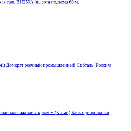
ая таль BH250A (высота подъема 60 м)
fi)
Домкрат реечный промышленный Сибталь (Россия)
ьный монтажный с крюком (Китай)
Блок однорольный