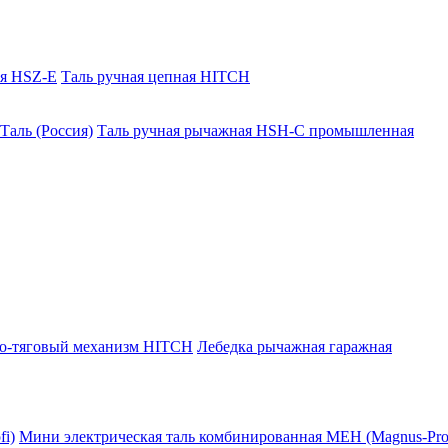
ая HSZ-E
Таль ручная цепная HITCH
Таль (Россия)
Таль ручная рычажная HSH-C промышленная
о-тяговый механизм HITCH
Лебедка рычажная гаражная
i)
Мини электрическая таль комбинированная МЕН (Magnus-Prof