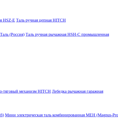
ая HSZ-E
Таль ручная цепная HITCH
Таль (Россия)
Таль ручная рычажная HSH-C промышленная
о-тяговый механизм HITCH
Лебедка рычажная гаражная
i)
Мини электрическая таль комбинированная МЕН (Magnus-Prof