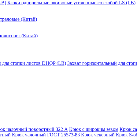
LB)
Блоки однорольные шкивовые усиленные со скобой LS (LB)
траловые (Китай)
полиспаст (Китай)
й для стопки листов DHQP (LB)
Захват горизонтальный для сто
юк чалочный поворотный 322 А
Крюк с широким зевом
Крюк с
отный
Крюк чалочный ГОСТ 25573-83
Крюк чекерный
Крюк S-о