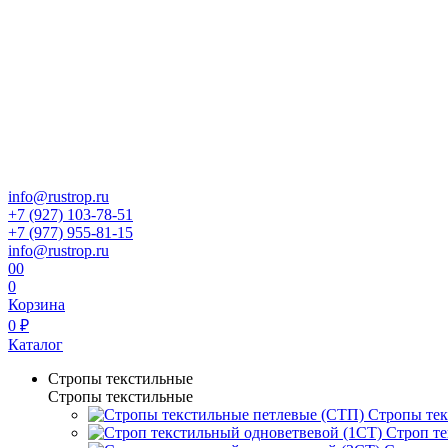
info@rustrop.ru
+7 (927) 103-78-51
+7 (977) 955-81-15
info@rustrop.ru
0
0
0
Корзина
0 ₽
Каталог
Стропы текстильные
Стропы текстильные
Стропы тек
Строп те