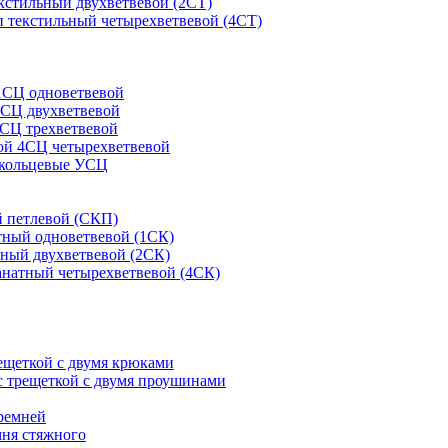
кстильный двухветвевой (2СТ)
 текстильный четырехветвевой (4СТ)
1СЦ одноветвевой
2СЦ двухветвевой
СЦ трехветвевой
ой 4СЦ четырехветвевой
 кольцевые УСЦ
 петлевой (СКП)
тный одноветвевой (1СК)
ный двухветвевой (2СК)
анатный четырехветвевой (4СК)
рещеткой с двумя крюками
с трещеткой с двумя проушинами
ремней
мня стяжного