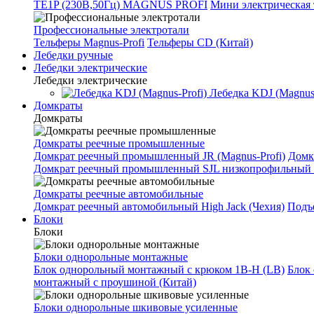
TE1P (230В,50Гц) MAGNUS PROFI
Мини электрическая 
Профессиональные электротали
Тельферы Magnus-Profi
Тельферы CD (Китай)
Лебедки ручные
Лебедки электрические
Лебедки электрические
Лебедка KDJ (Magnus-
Домкраты
Домкраты
Домкраты реечные промышленные
Домкрат реечный промышленный JR (Magnus-Profi)
Домк
Домкрат реечный промышленный SJL низкопрофильный 
Домкраты реечные автомобильные
Домкрат реечный автомобильный High Jack (Чехия)
Подъе
Блоки
Блоки
Блоки однорольные монтажные
Блок однорольный монтажный с крюком 1B-H (LB)
Блок
монтажный с проушиной (Китай)
Блоки однорольные шкивовые усиленные