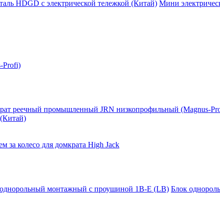
таль HDGD с электрической тележкой (Китай)
Мини электрическ
Profi)
рат реечный промышленный JRN низкопрофильный (Magnus-Pro
(Китай)
м за колесо для домкрата High Jack
 однорольный монтажный с проушиной 1B-E (LB)
Блок однорол