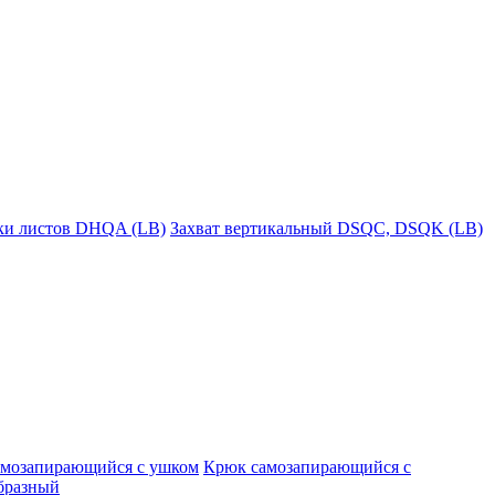
пки листов DHQA (LB)
Захват вертикальный DSQC, DSQK (LB)
амозапирающийся с ушком
Крюк самозапирающийся с
бразный