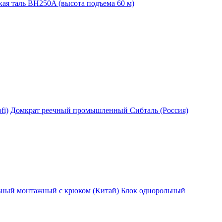
ая таль BH250A (высота подъема 60 м)
fi)
Домкрат реечный промышленный Сибталь (Россия)
ьный монтажный с крюком (Китай)
Блок однорольный