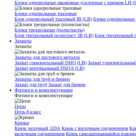
Блоки однорольные шкивовые усиленные с крюком LH (
Блоки однорольные траловые
Блок однорольный траловый IB (LB)
Блоки однорольные 
Блоки трехрольные (полиспасты)
Блок трехрольный полиспаст 3B (LB)
Блок трехрольный 
Захваты
Захваты
Захваты для листового металла
Захват горизонтальный DHQ (LB)
Захват горизонтальны
Захват вертикальный DSQA (LB)
Захваты для труб и бревен
Захват для труб
Захват для бревен
Фитинги и комплектующие
Фитинги и комплектующие
Цепи
Цепь 8 класс
Крюки
Крюк чалочный 320А
Крюк с вилочным соединением
Кр
вилочным соединением
Крюк самозапирающийся повор