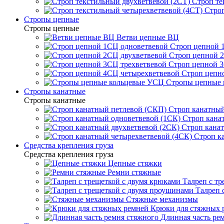
Строп те
Строп
Стропы цепные
Стропы цепные
Ветви цепные ВЦ
Строп цепной 
Строп цепной 
Строп цепной 3
Строп цепн
Стропы цепные
Стропы канатные
Стропы канатные
Строп канатный
Строп кана
Строп канат
Строп к
Средства крепления груза
Средства крепления груза
Цепные стяжки
Ремни стяжные
Талреп с т
Талреп 
Стяжные механизмы
Крюки для стяжных 
Длинная часть ре