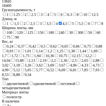
13845
18400
Грузоподъемность, т
1
1.25
2
2.5
3
4
5
6
6.3
8
10
12.5
Длина, м
1
1,5
2
2,5
3
3,5
4
4,5
5
5,5
6
7
8
Ширина ленты, мм
100
120
125
150
180
240
30
300
50
60
75
90
Вес, кг
0,24
0,37
0,42
0,5
0,62
0,65
0,66
0,75
0,88
0,93
1
1,01
1,14
1,2
1,25
1,38
1,44
1,69
1,7
1,72
1,75
1,94
10,36
10,75
12,15
12,2
14,04
15,88
2,13
2,19
2,2
2,36
2,5
2,65
2,88
3,02
3,18
3,26
3,62
3,69
3.67
4,06
4,33
4,73
4,99
5,12
5,65
5,77
6,52
6,69
6,81
7,85
7,93
8,53
8,88
9,34
Тип
двухветвевой
одноветвевой
петлевой
четырехветвевой
Материал ленты
полиэстр
В наличии
Да