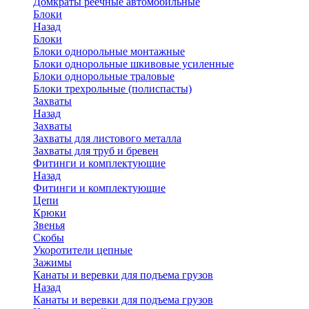
Домкраты реечные автомобильные
Блоки
Назад
Блоки
Блоки однорольные монтажные
Блоки однорольные шкивовые усиленные
Блоки однорольные траловые
Блоки трехрольные (полиспасты)
Захваты
Назад
Захваты
Захваты для листового металла
Захваты для труб и бревен
Фитинги и комплектующие
Назад
Фитинги и комплектующие
Цепи
Крюки
Звенья
Скобы
Укоротители цепные
Зажимы
Канаты и веревки для подъема грузов
Назад
Канаты и веревки для подъема грузов