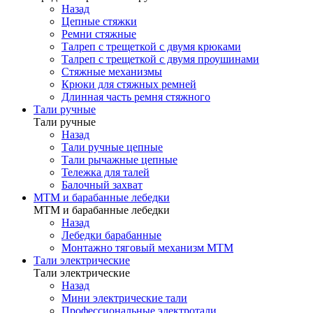
Назад
Цепные стяжки
Ремни стяжные
Талреп с трещеткой с двумя крюками
Талреп с трещеткой с двумя проушинами
Стяжные механизмы
Крюки для стяжных ремней
Длинная часть ремня стяжного
Тали ручные
Тали ручные
Назад
Тали ручные цепные
Тали рычажные цепные
Тележка для талей
Балочный захват
МТМ и барабанные лебедки
МТМ и барабанные лебедки
Назад
Лебедки барабанные
Монтажно тяговый механизм МТМ
Тали электрические
Тали электрические
Назад
Мини электрические тали
Профессиональные электротали