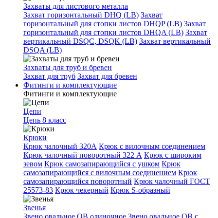
Захваты для листового металла
Захват горизонтальный DHQ (LB)
Захват
горизонтальный для стопки листов DHQP (LB)
Захват
горизонтальный для стопки листов DHQA (LB)
Захват
вертикальный DSQC, DSQK (LB)
Захват вертикальный
DSQA (LB)
Захваты для труб и бревен
Захват для труб
Захват для бревен
Фитинги и комплектующие
Фитинги и комплектующие
Цепи
Цепь 8 класс
Крюки
Крюк чалочный 320А
Крюк с вилочным соединением
Крюк чалочный поворотный 322 А
Крюк с широким
зевом
Крюк самозапирающийся с ушком
Крюк
самозапирающийся с вилочным соединением
Крюк
самозапирающийся поворотный
Крюк чалочный ГОСТ
25573-83
Крюк чекерный
Крюк S-образный
Звенья
Звено овальное OB одиночное
Звено овальное ОВ с