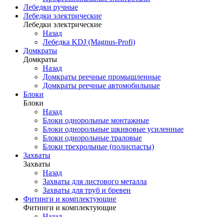
Лебедки ручные
Лебедки электрические
Лебедки электрические
Назад
Лебедка KDJ (Magnus-Profi)
Домкраты
Домкраты
Назад
Домкраты реечные промышленные
Домкраты реечные автомобильные
Блоки
Блоки
Назад
Блоки однорольные монтажные
Блоки однорольные шкивовые усиленные
Блоки однорольные траловые
Блоки трехрольные (полиспасты)
Захваты
Захваты
Назад
Захваты для листового металла
Захваты для труб и бревен
Фитинги и комплектующие
Фитинги и комплектующие
Назад