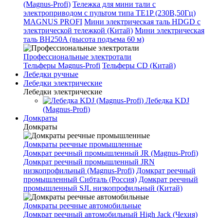
(Magnus-Profi)
Тележка для мини тали с
электроприводом с пультом типа TE1P (230В,50Гц)
MAGNUS PROFI
Мини электрическая таль HDGD с
электрической тележкой (Китай)
Мини электрическая
таль BH250A (высота подъема 60 м)
Профессиональные электротали
Тельферы Magnus-Profi
Тельферы CD (Китай)
Лебедки ручные
Лебедки электрические
Лебедки электрические
Лебедка KDJ
(Magnus-Profi)
Домкраты
Домкраты
Домкраты реечные промышленные
Домкрат реечный промышленный JR (Magnus-Profi)
Домкрат реечный промышленный JRN
низкопрофильный (Magnus-Profi)
Домкрат реечный
промышленный Сибталь (Россия)
Домкрат реечный
промышленный SJL низкопрофильный (Китай)
Домкраты реечные автомобильные
Домкрат реечный автомобильный High Jack (Чехия)