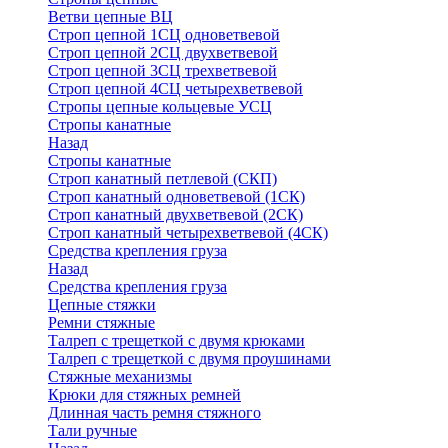
Ветви цепные ВЦ
Строп цепной 1СЦ одноветвевой
Строп цепной 2СЦ двухветвевой
Строп цепной 3СЦ трехветвевой
Строп цепной 4СЦ четырехветвевой
Стропы цепные кольцевые УСЦ
Стропы канатные
Назад
Стропы канатные
Строп канатный петлевой (СКП)
Строп канатный одноветвевой (1СК)
Строп канатный двухветвевой (2СК)
Строп канатный четырехветвевой (4СК)
Средства крепления груза
Назад
Средства крепления груза
Цепные стяжки
Ремни стяжные
Талреп с трещеткой с двумя крюками
Талреп с трещеткой с двумя проушинами
Стяжные механизмы
Крюки для стяжных ремней
Длинная часть ремня стяжного
Тали ручные