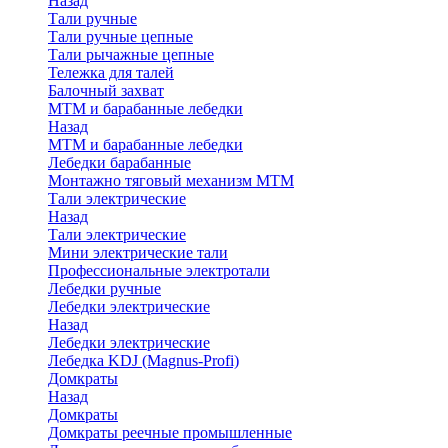
Назад
Тали ручные
Тали ручные цепные
Тали рычажные цепные
Тележка для талей
Балочный захват
МТМ и барабанные лебедки
Назад
МТМ и барабанные лебедки
Лебедки барабанные
Монтажно тяговый механизм МТМ
Тали электрические
Назад
Тали электрические
Мини электрические тали
Профессиональные электротали
Лебедки ручные
Лебедки электрические
Назад
Лебедки электрические
Лебедка KDJ (Magnus-Profi)
Домкраты
Назад
Домкраты
Домкраты реечные промышленные