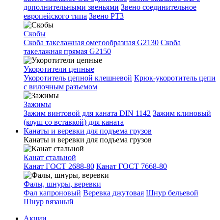
дополнительными звеньями
Звено соединительное
европейского типа
Звено РТ3
Скобы
Скоба такелажная омегообразная G2130
Скоба
такелажная прямая G2150
Укоротители цепные
Укоротитель цепной клешневой
Крюк-укоротитель цепи
с вилочным разъемом
Зажимы
Зажим винтовой для каната DIN 1142
Зажим клиновый
(коуш со вставкой) для каната
Канаты и веревки для подъема грузов
Канаты и веревки для подъема грузов
Канат стальной
Канат ГОСТ 2688-80
Канат ГОСТ 7668-80
Фалы, шнуры, веревки
Фал капроновый
Веревка джутовая
Шнур бельевой
Шнур вязаный
Акции