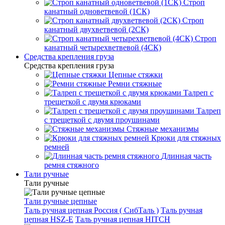
Строп
канатный одноветвевой (1СК)
Строп
канатный двухветвевой (2СК)
Строп
канатный четырехветвевой (4СК)
Средства крепления груза
Средства крепления груза
Цепные стяжки
Ремни стяжные
Талреп с
трещеткой с двумя крюками
Талреп
с трещеткой с двумя проушинами
Стяжные механизмы
Крюки для стяжных
ремней
Длинная часть
ремня стяжного
Тали ручные
Тали ручные
Тали ручные цепные
Таль ручная цепная Россия ( СибТаль )
Таль ручная
цепная HSZ-E
Таль ручная цепная HITCH