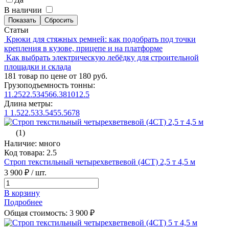
В наличии
Статьи
Крюки для стяжных ремней: как подобрать под точки
крепления в кузове, прицепе и на платформе
Как выбрать электрическую лебёдку для строительной
площадки и склада
181 товар по цене от 180 руб.
Грузоподъемность тонны:
1
1.25
2
2.5
3
4
5
6
6.3
8
10
12.5
Длина метры:
1
1.5
2
2.5
3
3.5
4
5
5.5
6
7
8
(1)
Наличие: много
Код товара: 2.5
Строп текстильный четырехветвевой (4СТ) 2,5 т 4,5 м
3 900 ₽
/ шт.
В корзину
Подробнее
Общая стоимость:
3 900
₽