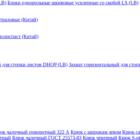
LB)
Блоки однорольные шкивовые усиленные со скобой LS (LB)
траловые (Китай)
полиспаст (Китай)
й для стопки листов DHQP (LB)
Захват горизонтальный для сто
юк чалочный поворотный 322 А
Крюк с широким зевом
Крюк с
отный
Крюк чалочный ГОСТ 25573-83
Крюк чекерный
Крюк S-о