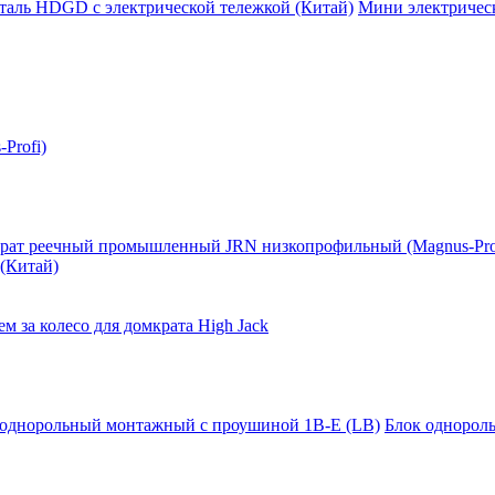
таль HDGD с электрической тележкой (Китай)
Мини электрическ
Profi)
рат реечный промышленный JRN низкопрофильный (Magnus-Pro
(Китай)
м за колесо для домкрата High Jack
 однорольный монтажный с проушиной 1B-E (LB)
Блок однорол