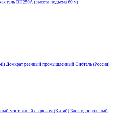
ая таль BH250A (высота подъема 60 м)
fi)
Домкрат реечный промышленный Сибталь (Россия)
ьный монтажный с крюком (Китай)
Блок однорольный