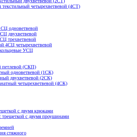
кстильный двухветвевой (2СТ)
 текстильный четырехветвевой (4СТ)
1СЦ одноветвевой
2СЦ двухветвевой
СЦ трехветвевой
ой 4СЦ четырехветвевой
 кольцевые УСЦ
 петлевой (СКП)
тный одноветвевой (1СК)
ный двухветвевой (2СК)
анатный четырехветвевой (4СК)
рещеткой с двумя крюками
с трещеткой с двумя проушинами
ремней
мня стяжного