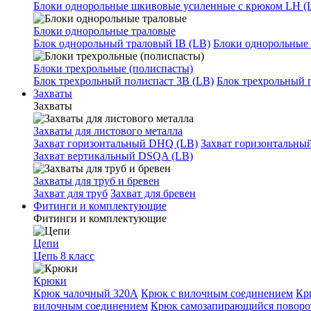
Блоки однорольные шкивовые усиленные с крюком LH (
Блоки однорольные траловые
Блок однорольный траловый IB (LB)
Блоки однорольные 
Блоки трехрольные (полиспасты)
Блок трехрольный полиспаст 3B (LB)
Блок трехрольный 
Захваты
Захваты
Захваты для листового металла
Захват горизонтальный DHQ (LB)
Захват горизонтальны
Захват вертикальный DSQA (LB)
Захваты для труб и бревен
Захват для труб
Захват для бревен
Фитинги и комплектующие
Фитинги и комплектующие
Цепи
Цепь 8 класс
Крюки
Крюк чалочный 320А
Крюк с вилочным соединением
Кр
вилочным соединением
Крюк самозапирающийся повор