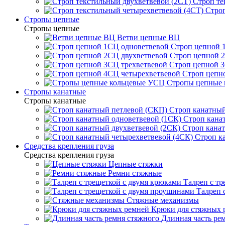
Строп те
Строп
Стропы цепные
Стропы цепные
Ветви цепные ВЦ
Строп цепной 
Строп цепной 
Строп цепной 3
Строп цепн
Стропы цепные
Стропы канатные
Стропы канатные
Строп канатный
Строп кана
Строп канат
Строп к
Средства крепления груза
Средства крепления груза
Цепные стяжки
Ремни стяжные
Талреп с т
Талреп 
Стяжные механизмы
Крюки для стяжных 
Длинная часть ре