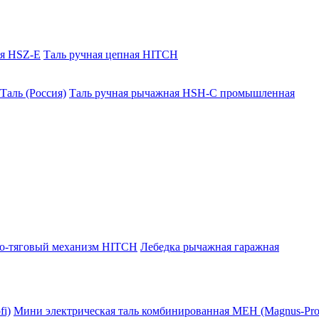
ая HSZ-E
Таль ручная цепная HITCH
Таль (Россия)
Таль ручная рычажная HSH-C промышленная
о-тяговый механизм HITCH
Лебедка рычажная гаражная
i)
Мини электрическая таль комбинированная МЕН (Magnus-Prof