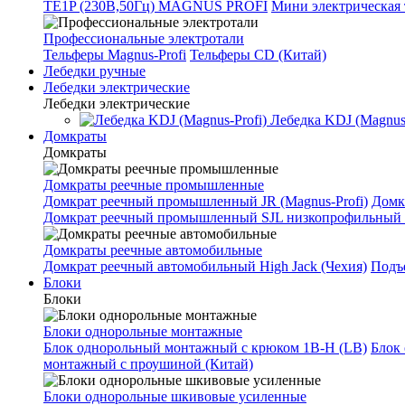
TE1P (230В,50Гц) MAGNUS PROFI
Мини электрическая 
Профессиональные электротали
Тельферы Magnus-Profi
Тельферы CD (Китай)
Лебедки ручные
Лебедки электрические
Лебедки электрические
Лебедка KDJ (Magnus-
Домкраты
Домкраты
Домкраты реечные промышленные
Домкрат реечный промышленный JR (Magnus-Profi)
Домк
Домкрат реечный промышленный SJL низкопрофильный 
Домкраты реечные автомобильные
Домкрат реечный автомобильный High Jack (Чехия)
Подъе
Блоки
Блоки
Блоки однорольные монтажные
Блок однорольный монтажный с крюком 1B-H (LB)
Блок
монтажный с проушиной (Китай)
Блоки однорольные шкивовые усиленные