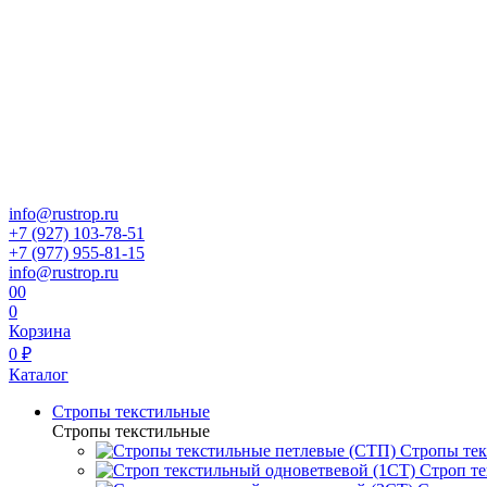
info@rustrop.ru
+7 (927) 103-78-51
+7 (977) 955-81-15
info@rustrop.ru
0
0
0
Корзина
0 ₽
Каталог
Стропы текстильные
Стропы текстильные
Стропы тек
Строп те